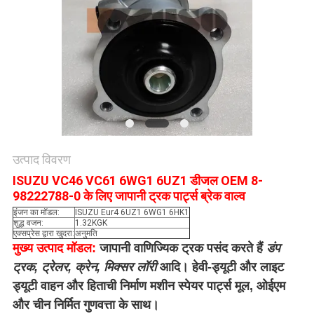
साइटमैप
PRIVACY
POLICY
उत्पाद विवरण
ISUZU VC46 VC61 6WG1 6UZ1 डीजल OEM 8-
98222788-0 के लिए जापानी ट्रक पार्ट्स ब्रेक वाल्व
इंजन का मॉडल:
ISUZU Eur4 6UZ1 6WG1 6HK1
शुद्ध वजन:
1.32KGK
एक्सप्रेस द्वारा खुदरा:
अनुमति
मुख्य उत्पाद मॉडल:
जापानी वाणिज्यिक ट्रक पसंद करते हैं
डंप
ट्रक
, ट्रेलर, क्रेन, मिक्सर लॉरी
आदि। हेवी-ड्यूटी और लाइट
ड्यूटी वाहन और हिताची निर्माण मशीन स्पेयर पार्ट्स मूल, ओईएम
और चीन निर्मित गुणवत्ता के साथ।