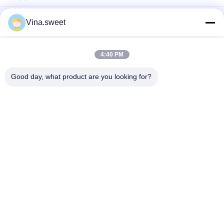
147600747 फ्रंट ब्रेक व्हील सिलेंडर इसुज़ु ब्रेक पार्ट्स
Vina.sweet
1476006840 1-47600684-0 ISUZU CXZ81 10PE1 रियर ब्रेक व्हील
सिलेंडर
4:40 PM
4HG1 NPR 8973771490 8-97377149-0 क्लच डिस्क इसुज़ु ब्रेक पार्ट्स
Good day, what product are you looking for?
लोकप्रिय श्रेणियां
सभी
जापानी ट्रक भागों
आफ्टरमार्केट ट्रक पार्ट्स
ट्रक स्पेयर पार्ट्स
हिनो 700 भाग
हिनो 500 पार्ट्स
Hino 300 भागों
हिनो इंजन पार्ट्स
हिनो ब्रेक पार्ट्स