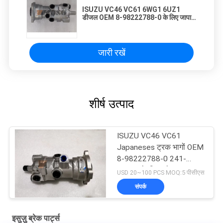
ISUZU VC46 VC61 6WG1 6UZ1
डीजल OEM 8-98222788-0 के लिए जापानी
ट्रक भागों ब्रेक वाल्व
जारी रखें
शीर्ष उत्पाद
ISUZU VC46 VC61
Japaneses ट्रक भागों OEM
8-98222788-0 241-
07028 के लिए ब्रेक वाल्व
USD 20~100 PCS MOQ:5 पीसीएस
संपर्क
इसुज़ु ब्रेक पार्ट्स