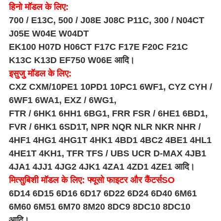
हिनो मॉडल के लिए:
700 / E13C, 500 / J08E J08C P11C, 300 / N04CT
J05E W04E W04DT
EK100 H07D H06CT F17C F17E F20C F21C
K13C K13D EF750 W06E आदि।
इसुजु मॉडल के लिए:
CXZ CXM/10PE1 10PD1 10PC1 6WF1, CYZ CYH /
6WF1 6WA1, EXZ / 6WG1,
FTR / 6HK1 6HH1 6BG1, FRR FSR / 6HE1 6BD1,
FVR / 6HK1 6SD1T, NPR NQR NLR NKR NHR /
4HF1 4HG1 4HG1T 4HK1 4BD1 4BC2 4BE1 4HL1
4HE1T 4KH1, TFR TFS / UBS UCR D-MAX
4JB1
4JA1 4JJ1 4JG2 4JK1 4ZA1 4ZD1 4ZE1 आदि।
मित्सुबिशी मॉडल के लिए: फ्यूसो फाइटर और कैंटर्सSO
6D14 6D15 6D16 6D17 6D22 6D24 6D40 6M61
6M60 6M51 6M70 8M20 8DC9 8DC10 8DC10
आदि।