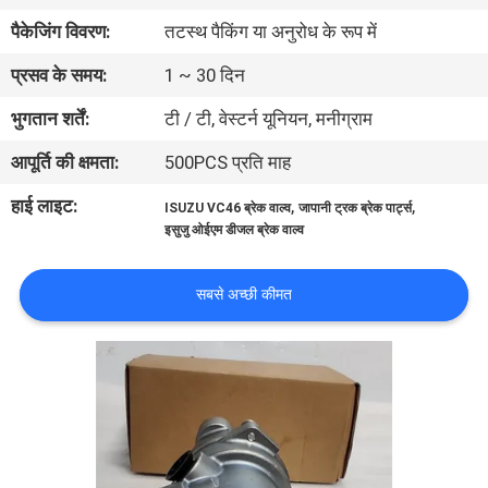
गुणवत्ता
पैकेजिंग विवरण:
तटस्थ पैकिंग या अनुरोध के रूप में
नियंत्रण
प्रसव के समय:
1 ~ 30 दिन
भुगतान शर्तें:
टी / टी, वेस्टर्न यूनियन, मनीग्राम
संपर्क
आपूर्ति की क्षमता:
500PCS प्रति माह
करें
हाई लाइट:
,
,
ISUZU VC46 ब्रेक वाल्व
जापानी ट्रक ब्रेक पार्ट्स
इसुजु ओईएम डीजल ब्रेक वाल्व
समाचार
सबसे अच्छी कीमत
एक
उद्धरण
की
विनती
करे