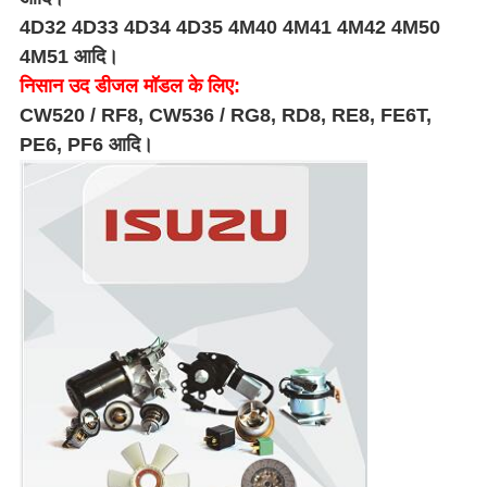
4D32 4D33 4D34 4D35 4M40 4M41 4M42 4M50
4M51 आदि।
निसान उद डीजल मॉडल के लिए:
CW520 / RF8, CW536 / RG8, RD8, RE8, FE6T,
PE6, PF6 आदि।