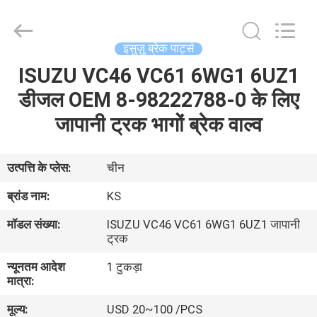
Guangzhou
Shunzheng
Technology
Co.,
Ltd.
इसुज़ु ब्रेक पार्ट्स
All
Rights
Reserved.
ISUZU VC46 VC61 6WG1 6UZ1
घर
डीजल OEM 8-98222788-0 के लिए
उत्पादों
जापानी ट्रक भागों ब्रेक वाल्व
हमारे
उत्पत्ति के प्लेस:
चीन
बारे
ब्रांड नाम:
KS
में
मॉडल संख्या:
ISUZU VC46 VC61 6WG1 6UZ1 जापानी
ट्रक
कारखाना
न्यूनतम आदेश
1 टुकड़ा
मात्रा:
भ्रमण
मूल्य:
USD 20~100 /PCS