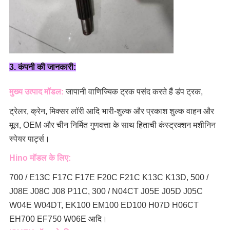
3. कंपनी की जानकारी:
मुख्य उत्पाद मॉडल:
जापानी वाणिज्यिक ट्रक पसंद करते हैं
डंप ट्रक,
ट्रेलर, क्रेन, मिक्सर लॉरी
आदि भारी-शुल्क और प्रकाश शुल्क वाहन और
मूल, OEM और चीन निर्मित गुणवत्ता के साथ हिताची कंस्ट्रक्शन मशीनिन
स्पेयर पार्ट्स।
Hino मॉडल के लिए:
700 / E13C F17C F17E F20C F21C K13C K13D, 500 /
J08E J08C J08 P11C, 300 / N04CT J05E J05D J05C
W04E W04DT,
EK100 EM100 ED100 H07D H06CT
EH700 EF750 W06E आदि।