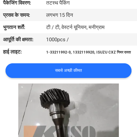
पैकेजिंग विवरण:
तटस्थ पैकिंग
गुणवत्ता
प्रसव के समय:
लगभग 15 दिन
नियंत्रण
भुगतान शर्तें:
टी / टी, वेस्टर्न यूनियन, मनीग्राम
संपर्क
आपूर्ति की क्षमता:
1000pcs /
करें
हाई लाइट:
,
,
1-33211992-0
1332119920
ISUZU CXZ गियर दस्ता
समाचार
सबसे अच्छी कीमत
एक
उद्धरण
की
विनती
करे