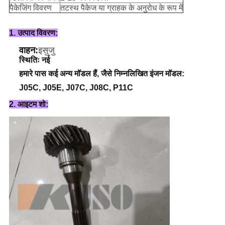
पैकेजिंग विवरण
तटस्थ पैकेज या ग्राहक के अनुरोध के रूप में
1. उत्पाद विवरण:
वाहन:
इसुजु
स्थितिः नई
हमारे पास कई अन्य मॉडल हैं, जैसे निम्नलिखित इंजन मॉडल:
J05C, J05E, J07C, J08C, P11C
2. आइटम शो: