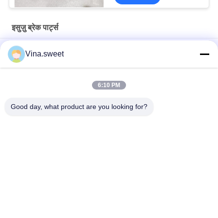
इसुज़ु ब्रेक पार्ट्स
147600747 फ्रंट ब्रेक व्हील सिलेंडर इसुज़ु ब्रेक पार्ट्स
Vina.sweet
1476006840 1-47600684-0 ISUZU CXZ81 10PE1 रियर ब्रेक व्हील
सिलेंडर
6:10 PM
4HG1 NPR 8973771490 8-97377149-0 क्लच डिस्क इसुज़ु ब्रेक पार्ट्स
Good day, what product are you looking for?
लोकप्रिय श्रेणियां
सभी
जापानी ट्रक भागों
आफ्टरमार्केट ट्रक पार्ट्स
ट्रक स्पेयर पार्ट्स
हिनो 700 भाग
हिनो 500 पार्ट्स
Hino 300 भागों