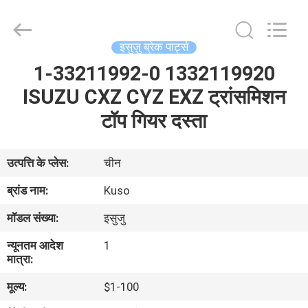
Guangzhou
Shunzheng
Technology
Co.,
Ltd.
इसुज़ु ब्रेक पार्ट्स
All
Rights
Reserved.
1-33211992-0 1332119920
घर
ISUZU CXZ CYZ EXZ ट्रांसमिशन
उत्पादों
टॉप गियर दस्ता
हमारे
उत्पत्ति के प्लेस:
चीन
बारे
ब्रांड नाम:
Kuso
में
मॉडल संख्या:
इसुजु
न्यूनतम आदेश
1
कारखाना
मात्रा:
भ्रमण
मूल्य:
$1-100