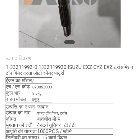
साइटमैप
PRIVACY
POLICY
उत्पाद विवरण
1-33211992-0 1332119920 ISUZU CXZ CYZ EXZ ट्रांसमिशन
टॉप गियर दस्ता ऑटो स्पेयर पार्ट्स
इंजन का मॉडल
/
एच / एस कोड
870893000
कुल भार
9.5kg
वाहन मॉडल
इसुजु
उत्पत्ति का स्थान
जापान
उत्पाद का नाम
शाफ्ट;टॉप गियर, ट्रांस
कीमत
बातचीत योग्य
भुगतान की शर्तें
वेस्टर्न यूनियन, टी / टी
आपूर्ति की योग्यता
1000PCS / महीने
डिलीवरी का समय
1-15 कार्य दिवस