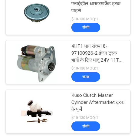
फ्लाईव्हील आफ्टरमार्केट ट्रक
पार्ट्स
73
$10-130 MOQ:1
संपर्क
हिनो इंजन पार्ट्स
4HF1 भाग संख्या 8-
97100926-2 इंजन ट्रक
भागों के लिए धातु 24V 11T
स्टार्टर
$10-130 MOQ:1
संपर्क
22
Kuso Clutch Master
हिनो ब्रेक पार्ट्स
Cylinder Aftermarket ट्रक
के पुर्जे
$10-130 MOQ:1
संपर्क