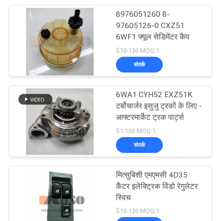
8976051260 8-
17
97605126-0 CXZ51
6WF1 फ्यूल सेडिमेंटर कैप
हिनो बॉडी पार्ट्स
$10-130 MOQ:1
संपर्क
6WA1 CYH52 EXZ51K
टर्बोचार्जर इसुजु ट्रकों के लिए -
आफ्टरमार्केट ट्रक पार्ट्स
62
$1-100 MOQ:1
संपर्क
ISUZU इंजन के पुर्जे
मित्सुबिशी एमएमसी 4D35
कैंटर इलेक्ट्रिक विंडो रेगुलेटर
स्विच
$10-130 MOQ:1