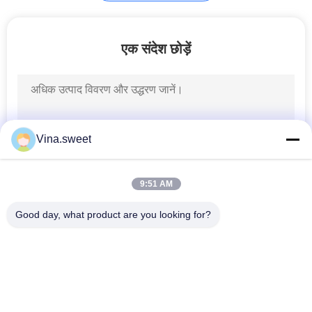
इसुजु एनपीआर पार्ट्स
एक संदेश छोड़ें
Vina.sweet
39
इसुजु फॉरवर्ड पार्ट्स
9:51 AM
Good day, what product are you looking for?
लोकप्रिय श्रेणियां
सभी
जापानी ट्रक भागों
आफ्टरमार्केट ट्रक पार्ट्स
23