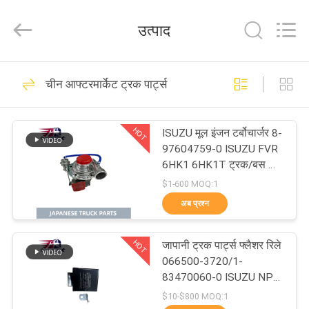
Guangzhou
Shunzheng
Technology
उत्पाद
Co.,
Ltd.
All
Rights
Reserved.
घर
190
चीन आफ्टरमार्केट ट्रक पार्ट्स
जापानी ट्रक भागों
उत्पादों
HOT
ISUZU मूल इंजन टर्बोचार्जर 8-
97604759-0 ISUZU FVR
हमारे
6HK1 6HK1T ट्रक/बस के
लिए जापानी ट्रक पार्ट्स
बारे
$1-600 MOQ:1
अब प्रश्न
में
58
HOT
जापानी ट्रक पार्ट्स फ्लैशर रिले
कारखाना
आफ्टरमार्केट ट्रक पार्ट्स
066500-3720/1-
भ्रमण
83470060-0 ISUZU NPR
FTR FSR 4HK1 6HK1
$10-$800 MOQ:1