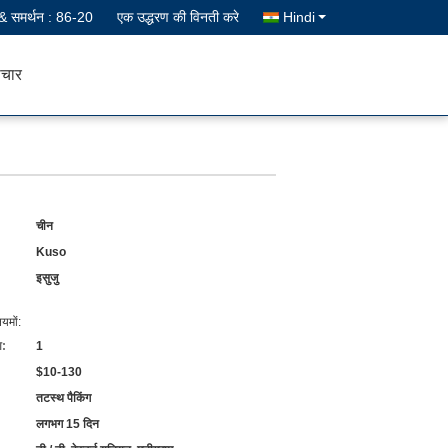
 & समर्थन :
86-20
एक उद्धरण की विनती करे
Hindi
चार
चीन
Kuso
इसुजु
यमों:
ा:
1
$10-130
तटस्थ पैकिंग
लगभग 15 दिन