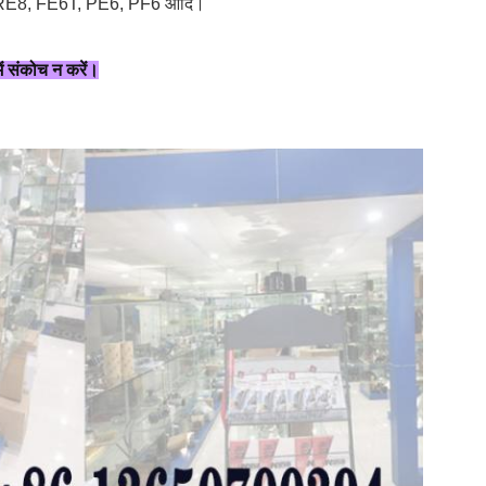
RE8, FE6T, PE6, PF6 आदि।
ें संकोच न करें।