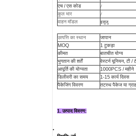
/
एच / एस कोड
/
कुल भार
वाहन मॉडल
इसुजु
उत्पत्ति का स्थान
जापान
MOQ
1 टुकड़ा
कीमत
बातचीत योग्य
भुगतान की शर्तें
वेस्टर्न यूनियन, टी / 
आपूर्ति की योग्यता
1000PCS / महीने
डिलीवरी का समय
1-15 कार्य दिवस
पैकेजिंग विवरण
तटस्थ पैकेज या ग्राह
1. उत्पाद विवरण: