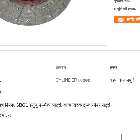
भुगतान शर्तें:
आपूर्ति की क्षमता:
संपर्क करे
आवेदन:
ट्रक
ट
CYLINDER एएसएम:
वाहन के कलपुर्जे
े
लच डिस्क
,
6BG1 इसुजु डी-मैक्स पार्ट्स
,
क्लच डिस्क ट्रक स्पेयर पार्ट्स
पार्ट्स