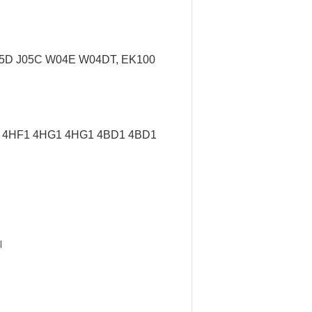
J05D J05C W04E W04DT,
EK100
/ 4HF1 4HG1 4HG1 4BD1 4BD1
।