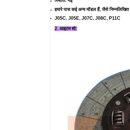
स्थितिः नई
हमारे पास कई अन्य मॉडल हैं, जैसे निम्नलिखि
J05C, J05E, J07C, J08C, P11C
2. आइटम शो: