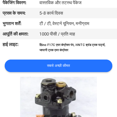
पैकेजिंग विवरण:
वास्तविक और तटस्थ पैकेज
गुणवत्ता
प्रसव के समय:
5-8 कार्य दिवस
नियंत्रण
भुगतान शर्तें:
टी / टी, वेस्टर्न यूनियन, मनीग्राम
संपर्क
आपूर्ति की क्षमता:
1000 पीसी / प्रति माह
करें
हाई लाइट:
,
,
हिino F17C एयर कंप्रेसर पंप
HNTC ब्रांड ट्रक पार्ट्स
जापानी ट्रक एयर कंप्रेसर
समाचार
सबसे अच्छी कीमत
एक
उद्धरण
की
विनती
करे