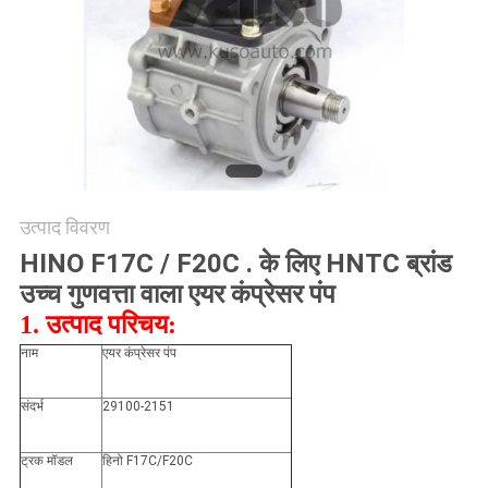
साइटमैप
PRIVACY
POLICY
उत्पाद विवरण
HINO F17C / F20C . के लिए HNTC ब्रांड
उच्च गुणवत्ता वाला एयर कंप्रेसर पंप
1. उत्पाद परिचय:
नाम
एयर कंप्रेसर पंप
संदर्भ
29100-2151
ट्रक मॉडल
हिनो F17C/F20C