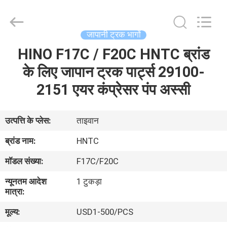
Guangzhou
Shunzheng
Technology
Co.,
Ltd.
जापानी ट्रक भागों
All
Rights
Reserved.
HINO F17C / F20C HNTC ब्रांड
घर
के लिए जापान ट्रक पार्ट्स 29100-
उत्पादों
2151 एयर कंप्रेसर पंप अस्सी
हमारे
उत्पत्ति के प्लेस:
ताइवान
बारे
ब्रांड नाम:
HNTC
में
मॉडल संख्या:
F17C/F20C
न्यूनतम आदेश
1 टुकड़ा
कारखाना
मात्रा:
भ्रमण
मूल्य:
USD1-500/PCS