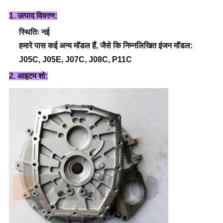
1. उत्पाद विवरण:
स्थितिः नई
हमारे पास कई अन्य मॉडल हैं, जैसे कि निम्नलिखित इंजन मॉडल:
J05C, J05E, J07C, J08C, P11C
2. आइटम शो: