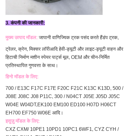
3. कंपनी की जानकारी:
मुख्य उत्पाद मॉडल:
जापानी वाणिज्यिक ट्रक पसंद करते हैं
डंप ट्रक,
ट्रेलर, क्रेन, मिक्सर लॉरी
आदि हेवी-ड्यूटी और लाइट-ड्यूटी वाहन और
हिटाची निर्माण मशीन स्पेयर पार्ट्स मूल, OEM और चीन-निर्मित
प्रतिस्थापित गुणवत्ता के साथ।
हिनो मॉडल के लिए:
700 / E13C F17C F17E F20C F21C K13C K13D, 500 /
J08E J08C J08 P11C, 300 / N04CT J05E J05D J05C
W04E W04DT,
EK100 EM100 ED100 H07D H06CT
EH700 EF750 W06E आदि।
इसुज़ु मॉडल के लिए:
CXZ CXM/ 10PE1 10PD1 10PC1 6WF1, CYZ CYH /