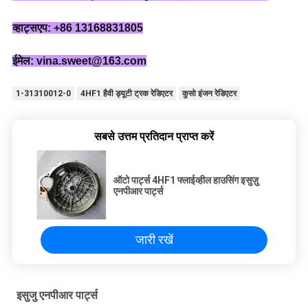
व्हाट्सएप: +86 13168831805
ईमेल: vina.sweet@163.com
1-31310012-0
4HF1 हैवी ड्यूटी ट्रक रेडिएटर
कुसो इंजन रेडिएटर
सबसे उत्तम प्रतिदान प्राप्त करें
ऑटो पार्ट्स 4HF1 फ्लाईव्हील हाउसिंग इसुज़ु
एनपीआर पार्ट्स
जारी रखें
इसुजु एनपीआर पार्ट्स