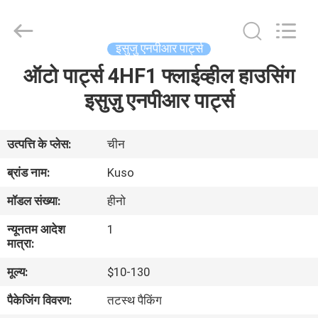
Guangzhou
Shunzheng
Technology
Co.,
Ltd.
इसुजु एनपीआर पार्ट्स
All
Rights
Reserved.
ऑटो पार्ट्स 4HF1 फ्लाईव्हील हाउसिंग
घर
इसुज़ु एनपीआर पार्ट्स
उत्पादों
उत्पत्ति के प्लेस:
चीन
हमारे
ब्रांड नाम:
Kuso
बारे
मॉडल संख्या:
हीनो
में
न्यूनतम आदेश
1
मात्रा:
कारखाना
मूल्य:
$10-130
भ्रमण
पैकेजिंग विवरण:
तटस्थ पैकिंग