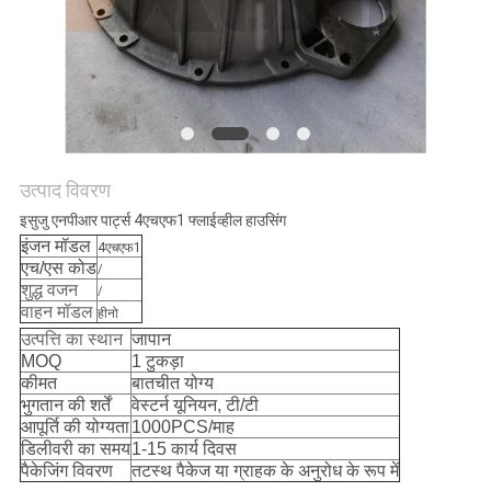
साइटमैप
PRIVACY
POLICY
उत्पाद विवरण
इसुजु एनपीआर पार्ट्स 4एचएफ1 फ्लाईव्हील हाउसिंग
इंजन मॉडल
4एचएफ1
एच/एस कोड
/
शुद्ध वजन
/
वाहन मॉडल
हीनो
उत्पत्ति का स्थान
जापान
MOQ
1 टुकड़ा
कीमत
बातचीत योग्य
भुगतान की शर्तें
वेस्टर्न यूनियन, टी/टी
आपूर्ति की योग्यता
1000PCS/माह
डिलीवरी का समय
1-15 कार्य दिवस
पैकेजिंग विवरण
तटस्थ पैकेज या ग्राहक के अनुरोध के रूप में