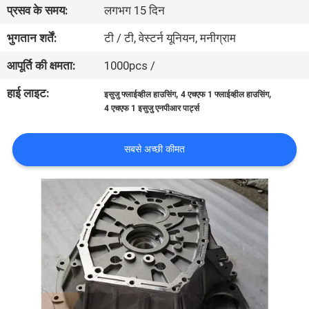
प्रसव के समय:
लगभग 15 दिन
गुणवत्ता
नियंत्रण
भुगतान शर्तें:
टी / टी, वेस्टर्न यूनियन, मनीग्राम
आपूर्ति की क्षमता:
1000pcs /
संपर्क
हाई लाइट:
,
,
इसुजु फ्लाईव्हील हाउसिंग
4 एचएफ 1 फ्लाईव्हील हाउसिंग
करें
4 एचएफ 1 इसुजु एनपीआर पार्ट्स
समाचार
सबसे अच्छी कीमत
एक
उद्धरण
की
विनती
करे