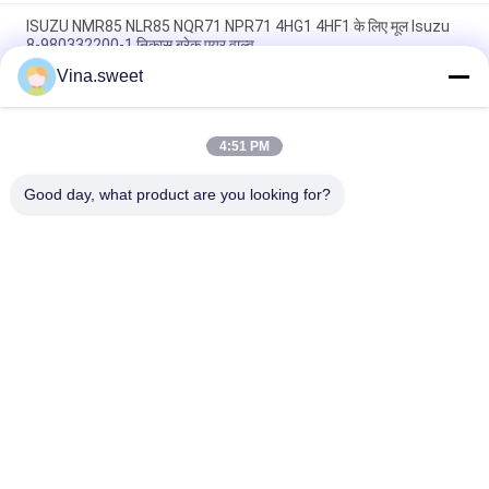
ISUZU NMR85 NLR85 NQR71 NPR71 4HG1 4HF1 के लिए मूल Isuzu
8-980332200-1 निकास ब्रेक एयर वाल्व
Vina.sweet
क्रैंकशाफ्ट ISUZU NKR 4JB1 4JB1T 8-94453525-2 8-97331853-0
इसुजु ट्रक भागों के लिए
4:51 PM
गियर; 6TH काउंटर 8-97241247-0 इसुजु एनपीआर 4HG1T ट्रांसमिशन
MYY6T MYY5T इसुजु स्पेयर पार्ट्स के लिए उपयोग करें
Good day, what product are you looking for?
लोकप्रिय श्रेणियां
सभी
जापानी ट्रक भागों
आफ्टरमार्केट ट्रक पार्ट्स
ट्रक स्पेयर पार्ट्स
हिनो 700 भाग
हिनो 500 पार्ट्स
Hino 300 भागों