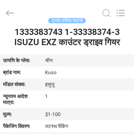
Guangzhou
Shunzheng
Technology
Co.,
Ltd.
ट्रक स्पेयर पार्ट्स
All
Rights
Reserved.
1333383743 1-33338374-3
घर
ISUZU EXZ काउंटर ड्राइव गियर
उत्पादों
उत्पत्ति के प्लेस:
चीन
हमारे
ब्रांड नाम:
Kuso
बारे
मॉडल संख्या:
इसुजु
में
न्यूनतम आदेश
1
मात्रा:
कारखाना
मूल्य:
$1-100
भ्रमण
पैकेजिंग विवरण:
तटस्थ पैकिंग