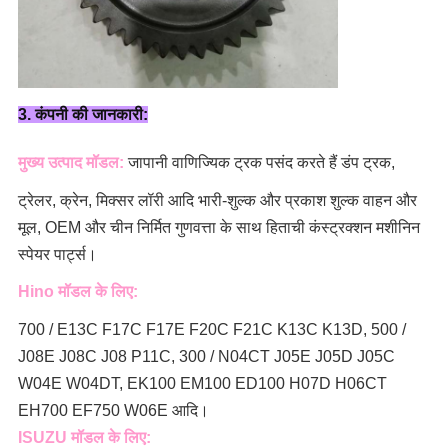
3. कंपनी की जानकारी:
मुख्य उत्पाद मॉडल:
जापानी वाणिज्यिक ट्रक पसंद करते हैं
डंप ट्रक,
ट्रेलर, क्रेन, मिक्सर लॉरी
आदि भारी-शुल्क और प्रकाश शुल्क वाहन और
मूल, OEM और चीन निर्मित गुणवत्ता के साथ हिताची कंस्ट्रक्शन मशीनिन
स्पेयर पार्ट्स।
Hino मॉडल के लिए:
700 / E13C F17C F17E F20C F21C K13C K13D, 500 /
J08E J08C J08 P11C, 300 / N04CT J05E J05D J05C
W04E W04DT,
EK100 EM100 ED100 H07D H06CT
EH700 EF750 W06E आदि।
ISUZU मॉडल के लिए: