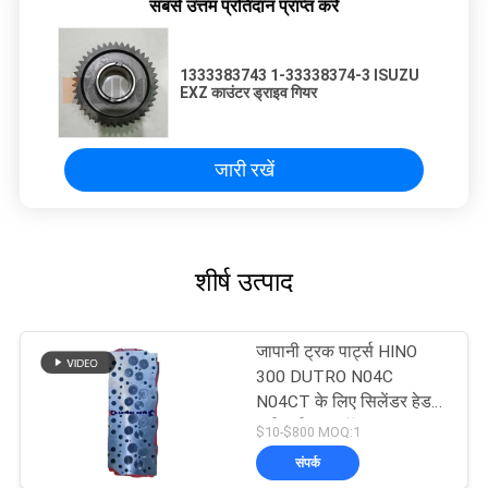
सबसे उत्तम प्रतिदान प्राप्त करें
1333383743 1-33338374-3 ISUZU
EXZ काउंटर ड्राइव गियर
जारी रखें
शीर्ष उत्पाद
जापानी ट्रक पार्ट्स HINO
300 DUTRO N04C
N04CT के लिए सिलेंडर हेड
एसी नवीनतम मॉडल OEM
$10-$800 MOQ:1
11101-78221
संपर्क