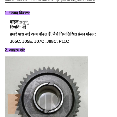
1. उत्पाद विवरण:
वाहन:
इसुजु
स्थितिः नई
हमारे पास कई अन्य मॉडल हैं, जैसे निम्नलिखित इंजन मॉडल:
J05C, J05E, J07C, J08C, P11C
2. आइटम शो: