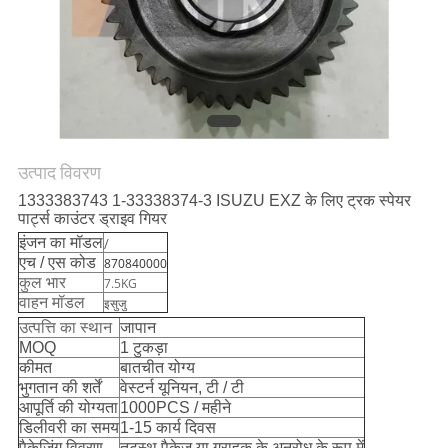
साइटमैप
PRIVACY
POLICY
उत्पाद विवरण
1333383743 1-33338374-3 ISUZU EXZ के लिए ट्रक स्पेयर
पार्ट्स काउंटर ड्राइव गियर
इंजन का मॉडल
/
एच / एस कोड
870840000
कुल भार
7.5KG
वाहन मॉडल
इसुजु
उत्पत्ति का स्थान
जापान
MOQ
1 टुकड़ा
कीमत
बातचीत योग्य
भुगतान की शर्तें
वेस्टर्न यूनियन, टी / टी
आपूर्ति की योग्यता
1000PCS / महीने
डिलीवरी का समय
1-15 कार्य दिवस
पैकेजिंग विवरण
तटस्थ पैकेज या ग्राहक के अनुरोध के रूप में