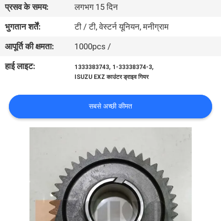
प्रसव के समय:
लगभग 15 दिन
गुणवत्ता
नियंत्रण
भुगतान शर्तें:
टी / टी, वेस्टर्न यूनियन, मनीग्राम
आपूर्ति की क्षमता:
1000pcs /
संपर्क
हाई लाइट:
,
,
1333383743
1-33338374-3
करें
ISUZU EXZ काउंटर ड्राइव गियर
समाचार
सबसे अच्छी कीमत
एक
उद्धरण
की
विनती
करे