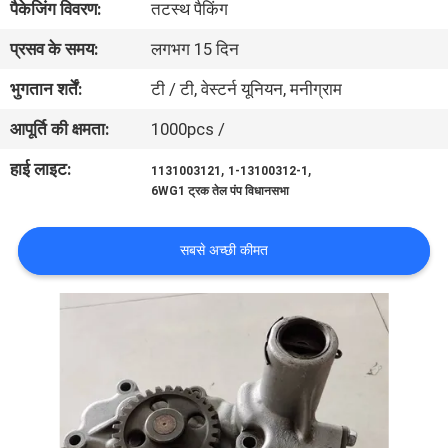
पैकेजिंग विवरण:
तटस्थ पैकिंग
गुणवत्ता
प्रसव के समय:
लगभग 15 दिन
नियंत्रण
भुगतान शर्तें:
टी / टी, वेस्टर्न यूनियन, मनीग्राम
संपर्क
आपूर्ति की क्षमता:
1000pcs /
करें
हाई लाइट:
,
,
1131003121
1-13100312-1
6WG1 ट्रक तेल पंप विधानसभा
समाचार
सबसे अच्छी कीमत
एक
उद्धरण
की
विनती
करे