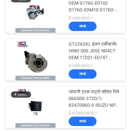
OEM S1760-E0102
S1760-E0M10 S1760-
E0101 के लिए RHG8 इंजन
$1-600 MOQ:1
टर्बोचार्जर
संपर्क
GT2263KL इंजन टर्बोचार्जर
HINO 500 J05E N04CT
OEM 17201-E0747
17201-E0741 17201-
$1-600 MOQ:1
E0742 के लिए आईएचआई
संपर्क
ब्रांड
जापानी ट्रक पार्ट्स फ्लैशर रिले
066500-3720/1-
83470060-0 ISUZU NPR
FTR FSR 4HK1 6HK1
$10-$800 MOQ:1
Isuzu ट्रक पार्ट्स के लिए
संपर्क