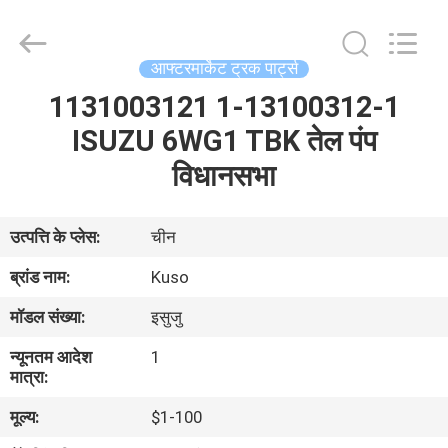
Guangzhou
Shunzheng
Technology
Co.,
Ltd.
आफ्टरमार्केट ट्रक पार्ट्स
All
Rights
Reserved.
1131003121 1-13100312-1
घर
ISUZU 6WG1 TBK तेल पंप
उत्पादों
विधानसभा
हमारे
उत्पत्ति के प्लेस:
चीन
बारे
ब्रांड नाम:
Kuso
में
मॉडल संख्या:
इसुजु
न्यूनतम आदेश
1
कारखाना
मात्रा:
भ्रमण
मूल्य:
$1-100