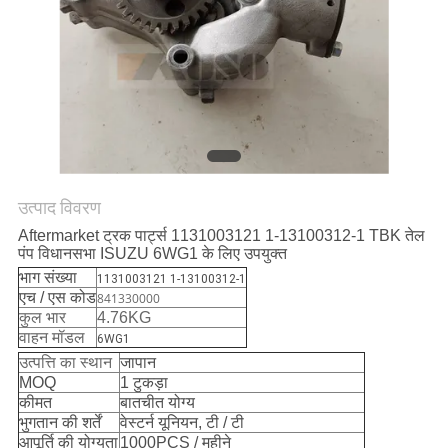
साइटमैप
PRIVACY
POLICY
उत्पाद विवरण
Aftermarket ट्रक पार्ट्स 1131003121 1-13100312-1 TBK तेल
पंप विधानसभा ISUZU 6WG1 के लिए उपयुक्त
भाग संख्या
1131003121 1-13100312-1
एच / एस कोड
841330000
कुल भार
4.76KG
वाहन मॉडल
6WG1
उत्पत्ति का स्थान
जापान
MOQ
1 टुकड़ा
कीमत
बातचीत योग्य
भुगतान की शर्तें
वेस्टर्न यूनियन, टी / टी
आपूर्ति की योग्यता
1000PCS / महीने