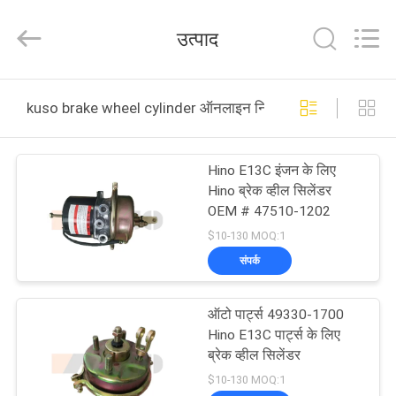
Guangzhou
Shunzheng
Technology
उत्पाद
Co.,
Ltd.
All
Rights
Reserved.
घर
kuso brake wheel cylinder ऑनलाइन निर्माण
उत्पादों
Hino E13C इंजन के लिए
Hino ब्रेक व्हील सिलेंडर
हमारे
OEM # 47510-1202
बारे
$10-130 MOQ:1
संपर्क
में
ऑटो पार्ट्स 49330-1700
कारखाना
Hino E13C पार्ट्स के लिए
भ्रमण
ब्रेक व्हील सिलेंडर
$10-130 MOQ:1