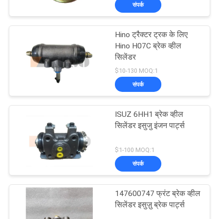
संपर्क
गुणवत्ता
नियंत्रण
Hino ट्रैक्टर ट्रक के लिए
Hino H07C ब्रेक व्हील
संपर्क
सिलेंडर
$10-130 MOQ:1
करें
संपर्क
समाचार
ISUZ 6HH1 ब्रेक व्हील
सिलेंडर इसुजु इंजन पार्ट्स
एक
$1-100 MOQ:1
उद्धरण
संपर्क
की
विनती
147600747 फ्रंट ब्रेक व्हील
सिलेंडर इसुज़ु ब्रेक पार्ट्स
करे