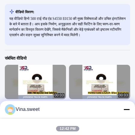
वीडियो विवरण:
यह वीडियो हिनो 500 टाई रॉड एंड S4550 E0150 की मुख्य विशेषताओं और उचित इंस्टॉलेशन
के बारे में बताता है। आप इसके निर्माण, अनुकूलता और सही फिटिंग के लिए चरण-दर-चरण
मार्गदर्शन का विस्तृत विवरण देखेंगे, जिससे मैकेनिकों और बेड़े प्रबंधकों को इष्टतम स्टीयरिंग
प्रदर्शन और वाहन सुरक्षा सुनिश्चित करने में मदद मिलेगी।
संबंधित वीडियो
00:03
00:03
HINO 700 E13C इंजेक्टर सील
HINO 500 क्लच डिस्क 350mm 31250
Vina.sweet
S230741090 रिप्लेसमेंट
E0320 प्रीमियम गुणवत्ता
हिनो 500 पार्ट्स
हिनो 500 पार्ट्स
July 22, 2026
July 22, 2026
12:42 PM