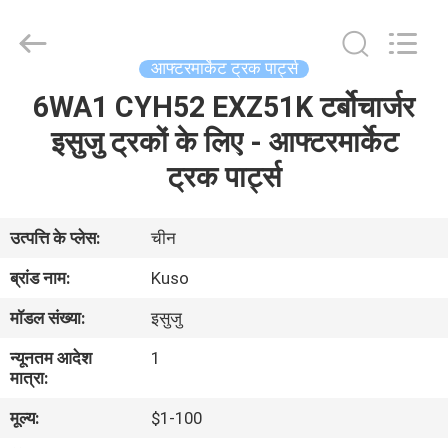
Guangzhou
Shunzheng
Technology
Co.,
Ltd.
आफ्टरमार्केट ट्रक पार्ट्स
All
Rights
Reserved.
6WA1 CYH52 EXZ51K टर्बोचार्जर
घर
इसुजु ट्रकों के लिए - आफ्टरमार्केट
उत्पादों
ट्रक पार्ट्स
हमारे
उत्पत्ति के प्लेस:
चीन
बारे
ब्रांड नाम:
Kuso
में
मॉडल संख्या:
इसुजु
न्यूनतम आदेश
1
कारखाना
मात्रा:
भ्रमण
मूल्य:
$1-100