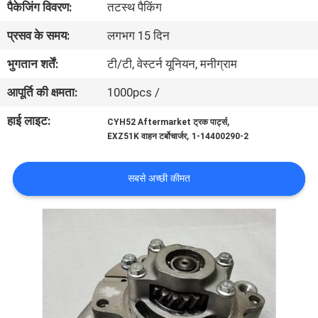
पैकेजिंग विवरण:
तटस्थ पैकिंग
गुणवत्ता
प्रसव के समय:
लगभग 15 दिन
नियंत्रण
भुगतान शर्तें:
टी/टी, वेस्टर्न यूनियन, मनीग्राम
संपर्क
आपूर्ति की क्षमता:
1000pcs /
करें
हाई लाइट:
,
CYH52 Aftermarket ट्रक पार्ट्स
,
EXZ51K वाहन टर्बोचार्जर
1-14400290-2
समाचार
सबसे अच्छी कीमत
एक
उद्धरण
की
विनती
करे