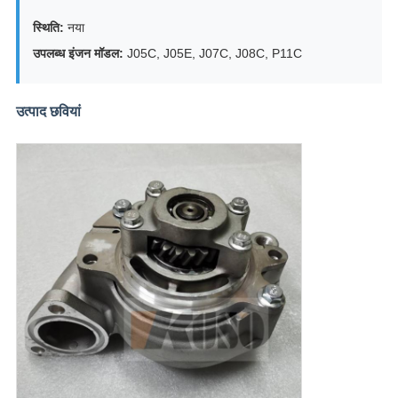
स्थिति:
नया
उपलब्ध इंजन मॉडल:
J05C, J05E, J07C, J08C, P11C
उत्पाद छवियां